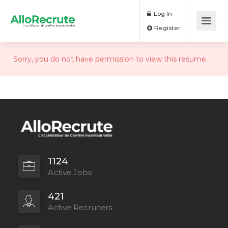
Log In
Register
Sorry, you do not have permission to view this resume.
1124
Active Jobs
421
Active Recruiters