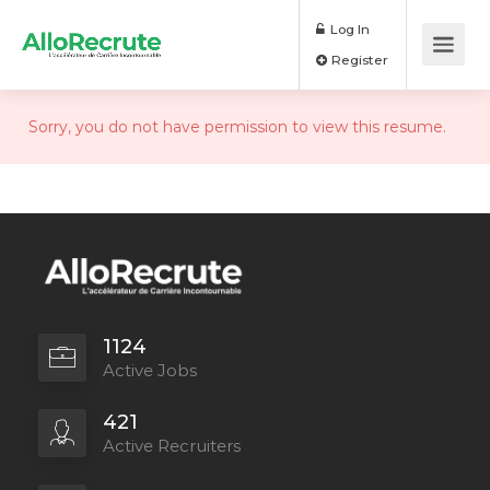
Log In
Register
Sorry, you do not have permission to view this resume.
1124
Active Jobs
421
Active Recruiters