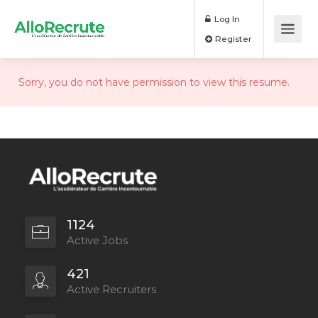
Log In
Register
Sorry, you do not have permission to view this resume.
1124
Active Jobs
421
Active Recruiters