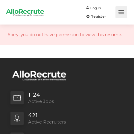
Log In
Register
Sorry, you do not have permission to view this resume.
1124
Active Jobs
421
Active Recruiters