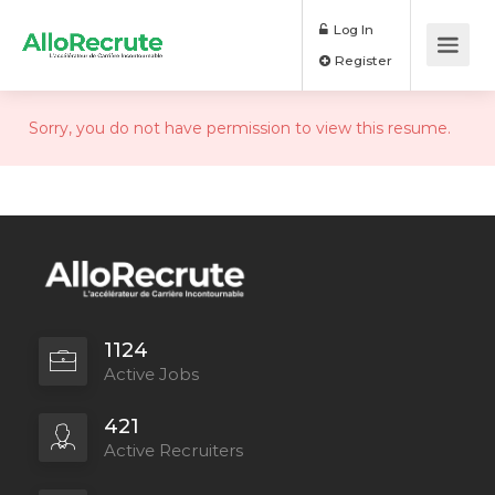
Log In
Register
Sorry, you do not have permission to view this resume.
1124
Active Jobs
421
Active Recruiters