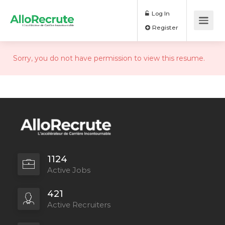
Log In
Register
Sorry, you do not have permission to view this resume.
1124
Active Jobs
421
Active Recruiters