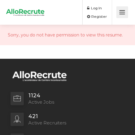
Log In
Register
Sorry, you do not have permission to view this resume.
1124
Active Jobs
421
Active Recruiters