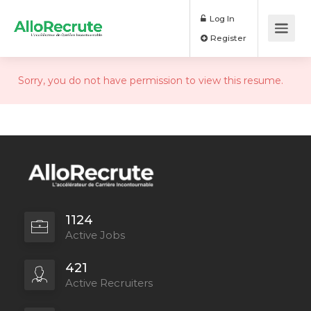
Log In
Register
Sorry, you do not have permission to view this resume.
1124
Active Jobs
421
Active Recruiters