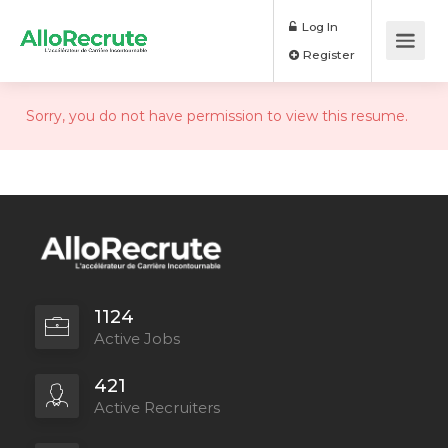
Log In
Register
Sorry, you do not have permission to view this resume.
1124
Active Jobs
421
Active Recruiters