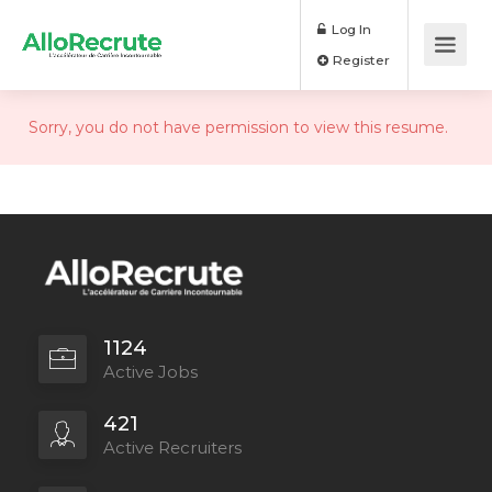
Log In
Register
Sorry, you do not have permission to view this resume.
1124
Active Jobs
421
Active Recruiters