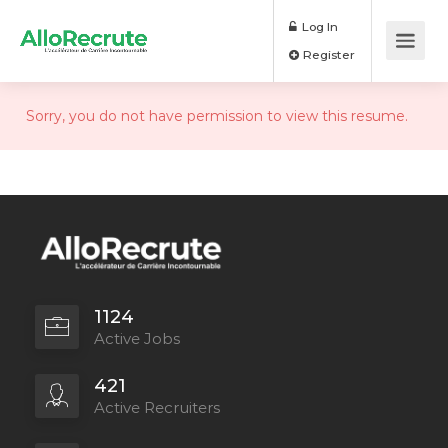
Log In
Register
Sorry, you do not have permission to view this resume.
1124
Active Jobs
421
Active Recruiters