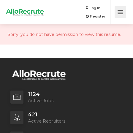
Log In
Register
Sorry, you do not have permission to view this resume.
1124
Active Jobs
421
Active Recruiters