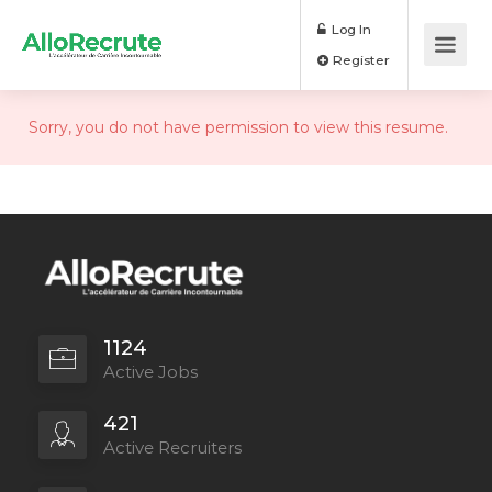
Log In
Register
Sorry, you do not have permission to view this resume.
1124
Active Jobs
421
Active Recruiters