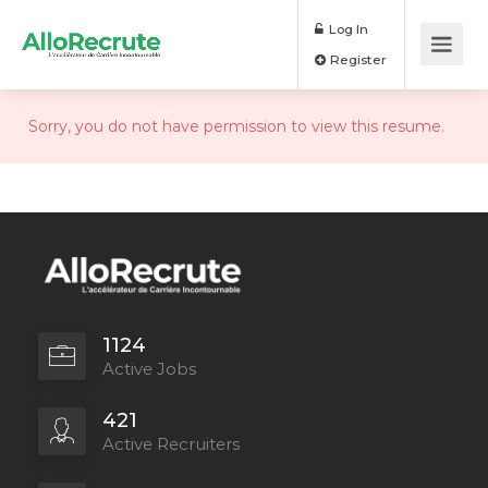
Log In
Register
Sorry, you do not have permission to view this resume.
1124
Active Jobs
421
Active Recruiters