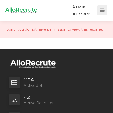
Log In
Register
Sorry, you do not have permission to view this resume.
1124
Active Jobs
421
Active Recruiters