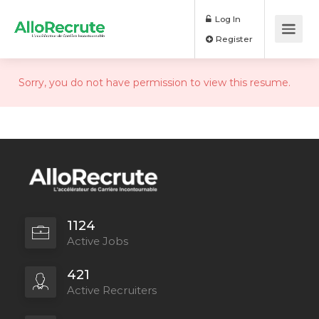
Log In
Register
Sorry, you do not have permission to view this resume.
1124
Active Jobs
421
Active Recruiters