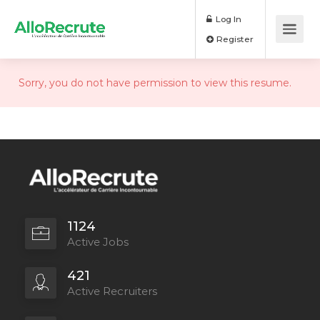
Log In
Register
Sorry, you do not have permission to view this resume.
1124
Active Jobs
421
Active Recruiters