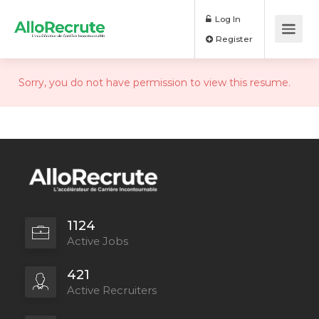
Log In
Register
Sorry, you do not have permission to view this resume.
1124
Active Jobs
421
Active Recruiters