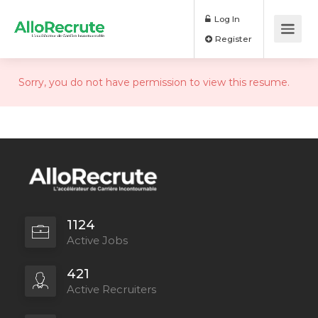
Log In
Register
Sorry, you do not have permission to view this resume.
1124
Active Jobs
421
Active Recruiters