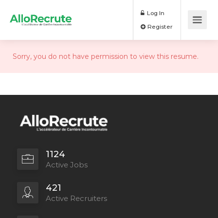
Log In
Register
Sorry, you do not have permission to view this resume.
1124
Active Jobs
421
Active Recruiters