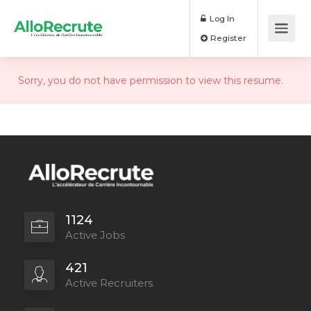
Log In
Register
Sorry, you do not have permission to view this resume.
1124
Active Jobs
421
Active Recruiters