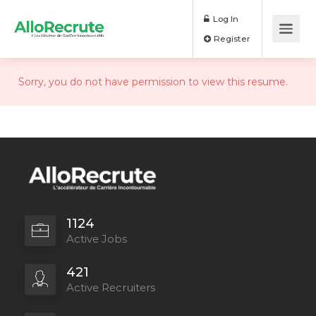
Log In
Register
Sorry, you do not have permission to view this resume.
1124
Active Jobs
421
Active Recruiters