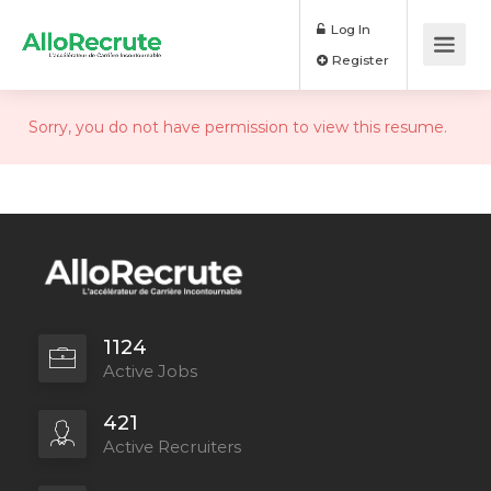
Log In
Register
Sorry, you do not have permission to view this resume.
1124
Active Jobs
421
Active Recruiters