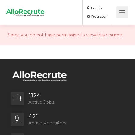
Log In
Register
Sorry, you do not have permission to view this resume.
1124
Active Jobs
421
Active Recruiters