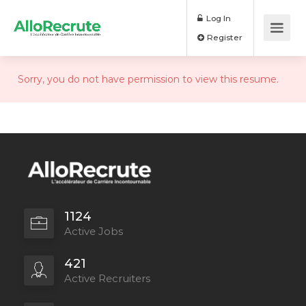
Log In
Register
Sorry, you do not have permission to view this resume.
1124
Active Jobs
421
Active Recruiters