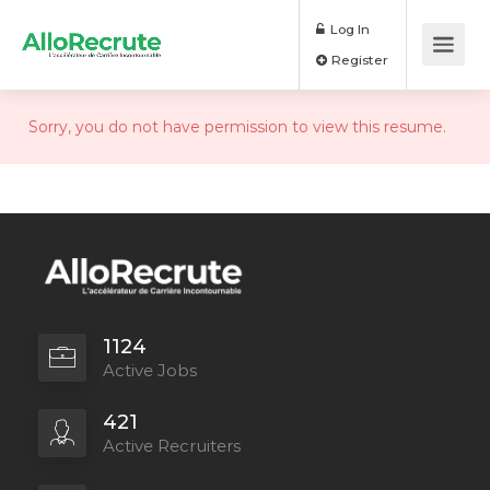
Log In
Register
Sorry, you do not have permission to view this resume.
1124
Active Jobs
421
Active Recruiters