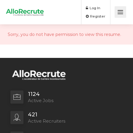
Log In
Register
Sorry, you do not have permission to view this resume.
1124
Active Jobs
421
Active Recruiters