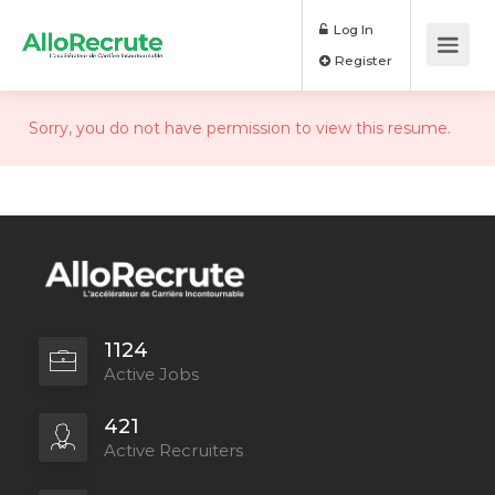
Log In
Register
Sorry, you do not have permission to view this resume.
1124
Active Jobs
421
Active Recruiters