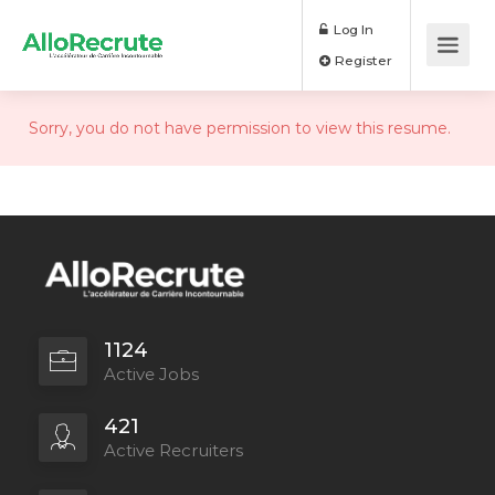
Log In
Register
Sorry, you do not have permission to view this resume.
1124
Active Jobs
421
Active Recruiters