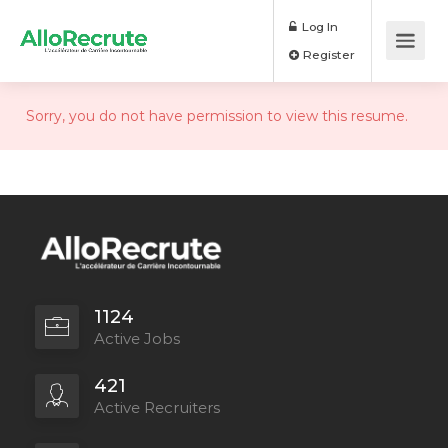
Log In
Register
Sorry, you do not have permission to view this resume.
1124
Active Jobs
421
Active Recruiters