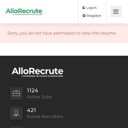
Log In
Register
Sorry, you do not have permission to view this resume.
1124
Active Jobs
421
Active Recruiters