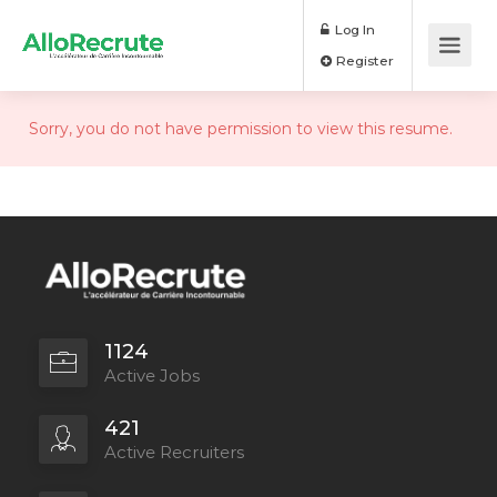
Log In
Register
Sorry, you do not have permission to view this resume.
1124
Active Jobs
421
Active Recruiters