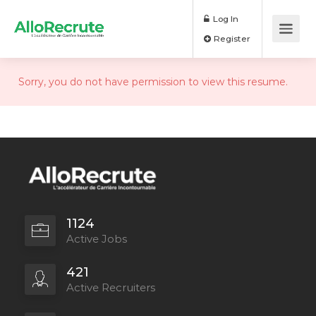
Log In
Register
Sorry, you do not have permission to view this resume.
1124
Active Jobs
421
Active Recruiters