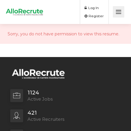
Log In
Register
Sorry, you do not have permission to view this resume.
1124
Active Jobs
421
Active Recruiters