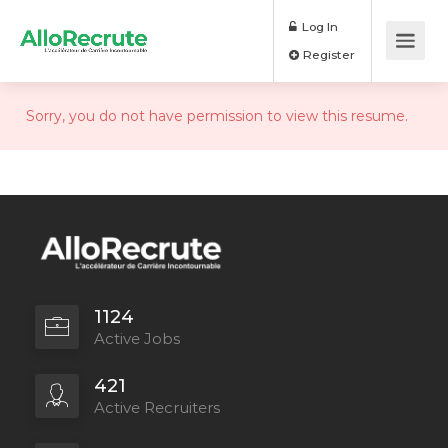
Log In
Register
Sorry, you do not have permission to view this resume.
1124
Active Jobs
421
Active Recruiters