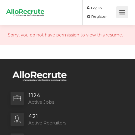
Log In
Register
Sorry, you do not have permission to view this resume.
1124
Active Jobs
421
Active Recruiters