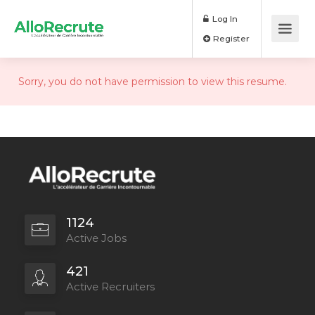
Log In
Register
Sorry, you do not have permission to view this resume.
1124
Active Jobs
421
Active Recruiters