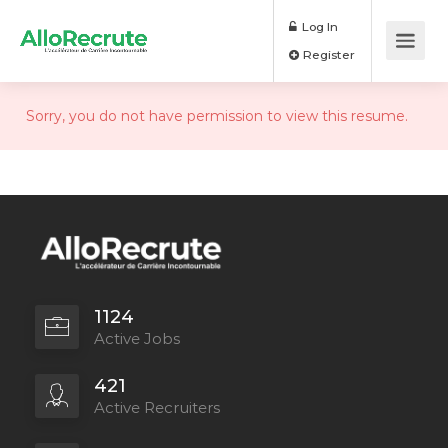
Log In
Register
Sorry, you do not have permission to view this resume.
1124
Active Jobs
421
Active Recruiters