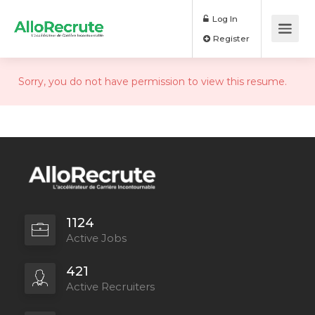
Log In
Register
Sorry, you do not have permission to view this resume.
1124
Active Jobs
421
Active Recruiters