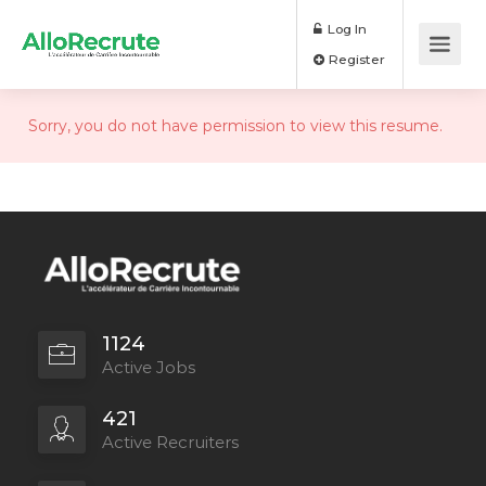
Log In
Register
Sorry, you do not have permission to view this resume.
1124
Active Jobs
421
Active Recruiters