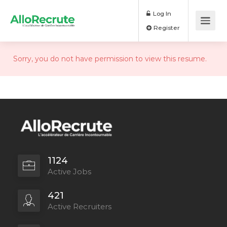
Log In
Register
Sorry, you do not have permission to view this resume.
1124
Active Jobs
421
Active Recruiters