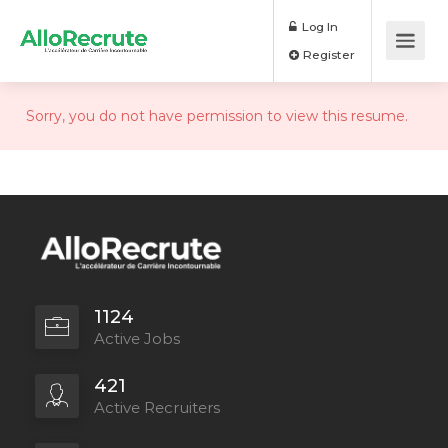
Log In
Register
Sorry, you do not have permission to view this resume.
1124
Active Jobs
421
Active Recruiters