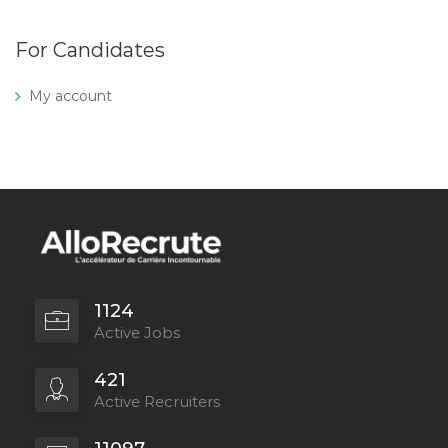
For Candidates
My account
1124
Active Jobs
421
Active Recruiters