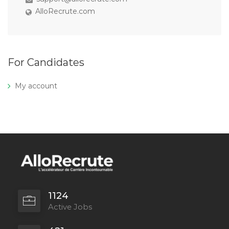
AlloRecrute.com
For Candidates
My account
1124
Active Jobs