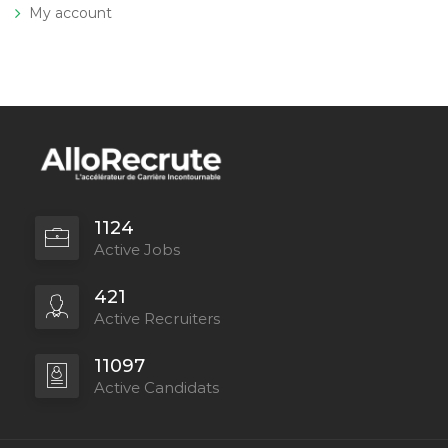
My account
1124
Active Jobs
421
Active Recruiters
11097
Active Candidats