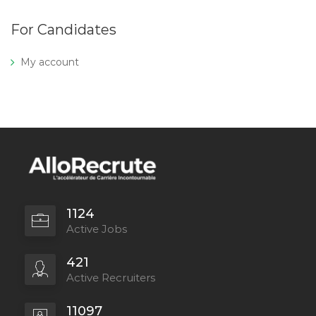
For Candidates
My account
1124
Active Jobs
421
Active Recruiters
11097