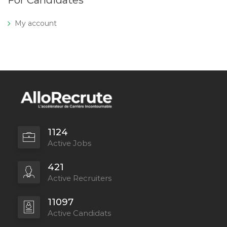
For Candidates
My account
1124
Active Jobs
421
Active Recruiters
11097
Active Candidats