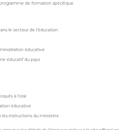
un programme de formation spécifique
ans le secteur de l’éducation
administration éducative
me éducatif du pays
voqués à l’oral
ration éducative
les instructions du ministère
nsi que les détails de l’épreuve orale sur le site officiel en