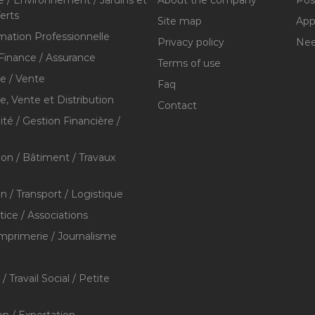
erts
Site map
Appl
mation Professionnelle
Privacy policy
Nee
Finance / Assurance
Terms of use
 / Vente
Faq
 Vente et Distribution
Contact
té / Gestion Financière /
ion / Bâtiment / Travaux
on / Transport / Logistique
stice / Associations
Imprimerie / Journalisme
/ Travail Social / Petite
on / Exportation