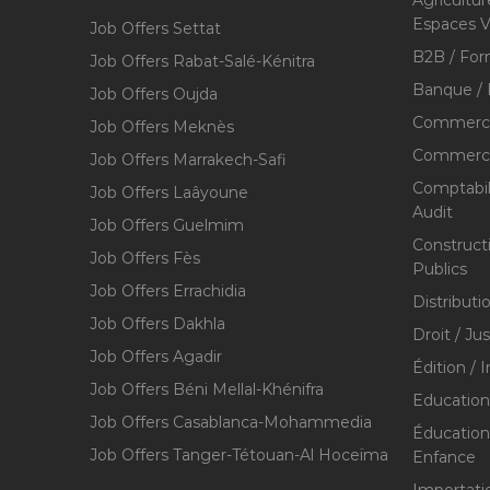
Espaces V
Job Offers Settat
B2B / For
Job Offers Rabat-Salé-Kénitra
Banque / 
Job Offers Oujda
Commerce
Job Offers Meknès
Commerce,
Job Offers Marrakech-Safi
Comptabili
Job Offers Laâyoune
Audit
Job Offers Guelmim
Construct
Job Offers Fès
Publics
Job Offers Errachidia
Distributi
Job Offers Dakhla
Droit / Ju
Job Offers Agadir
Édition / 
Job Offers Béni Mellal-Khénifra
Education
Job Offers Casablanca-Mohammedia
Éducation 
Job Offers Tanger-Tétouan-Al Hoceïma
Enfance
Importati