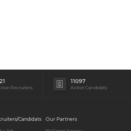
21
11097
tive Recruiters
Active Candidats
ruiters/Candidats
Our Partners
t a Job
WeCoopt Agency