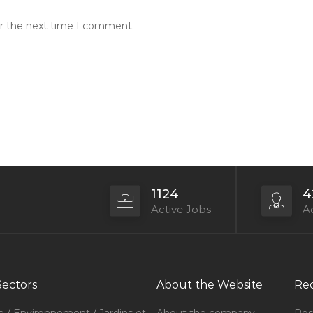
or the next time I comment.
1124
4
Active Jobs
Ac
Sectors
About the Website
Rec
e / Environnement / Jardins et
About the company
Pos