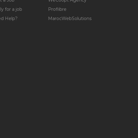
y for a job
Proflibre
d Help?
MarocWebSolutions