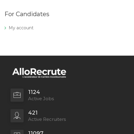
For Candidates
My account
1124
Active Jobs
421
Active Recruiters
11097