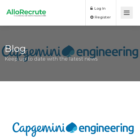
Log In
Register
Blog
Keep up to date with the latest news