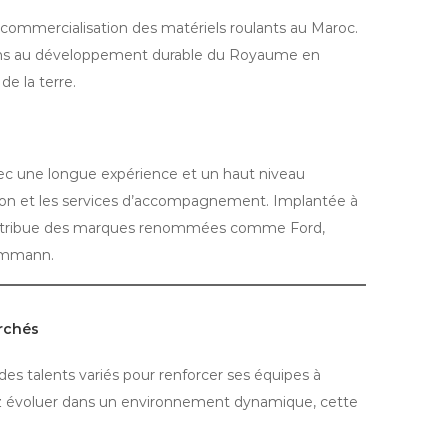
la commercialisation des matériels roulants au Maroc.
buons au développement durable du Royaume en
e la terre.
vec une longue expérience et un haut niveau
ation et les services d’accompagnement. Implantée à
distribue des marques renommées comme Ford,
 Ammann.
erchés
es talents variés pour renforcer ses équipes à
tez évoluer dans un environnement dynamique, cette